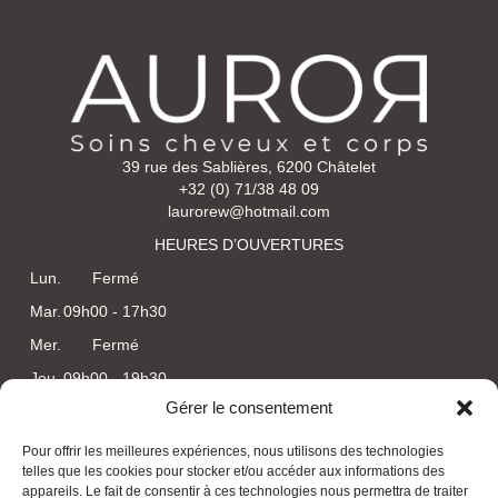
39 rue des Sablières, 6200 Châtelet
+32 (0) 71/38 48 09
laurorew@hotmail.com
HEURES D’OUVERTURES
Lun.
Fermé
Mar.
09h00 - 17h30
Mer.
Fermé
Jeu.
09h00 - 19h30
Gérer le consentement
Ven.
08h30 - 17h30
Sam.
08h00 - 17h30
Pour offrir les meilleures expériences, nous utilisons des technologies
telles que les cookies pour stocker et/ou accéder aux informations des
Dim.
Fermé
appareils. Le fait de consentir à ces technologies nous permettra de traiter